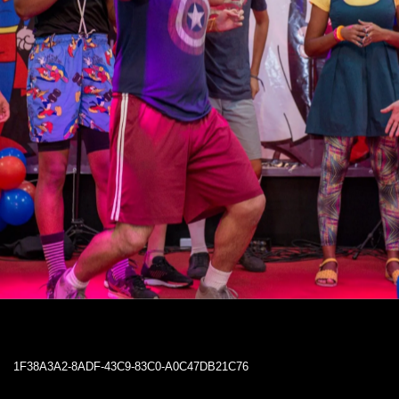
1F38A3A2-8ADF-43C9-83C0-A0C47DB21C76