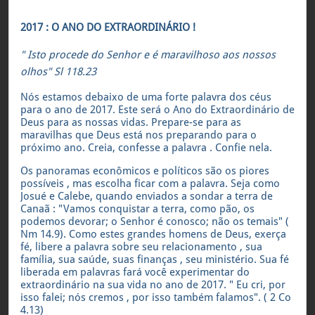
2017 : O ANO DO EXTRAORDINÁRIO !
" Isto procede do Senhor e é maravilhoso aos nossos
olhos" Sl 118.23
Nós estamos debaixo de uma forte palavra dos céus
para o ano de 2017. Este será o Ano do Extraordinário de
Deus para as nossas vidas. Prepare-se para as
maravilhas que Deus está nos preparando para o
próximo ano. Creia, confesse a palavra . Confie nela.
Os panoramas econômicos e políticos são os piores
possíveis , mas escolha ficar com a palavra. Seja como
Josué e Calebe, quando enviados a sondar a terra de
Canaã : "Vamos conquistar a terra, como pão, os
podemos devorar; o Senhor é conosco; não os temais" (
Nm 14.9). Como estes grandes homens de Deus, exerça
fé, libere a palavra sobre seu relacionamento , sua
família, sua saúde, suas finanças , seu ministério. Sua fé
liberada em palavras fará você experimentar do
extraordinário na sua vida no ano de 2017. " Eu cri, por
isso falei; nós cremos , por isso também falamos". ( 2 Co
4.13)