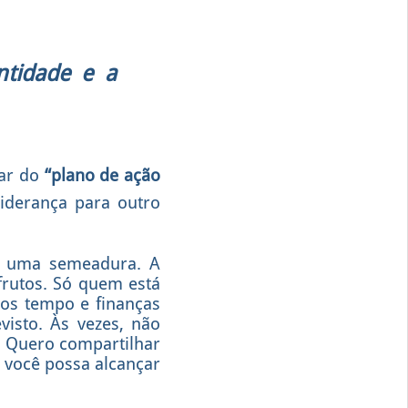
tidade e a
lar do
“plano de ação
liderança para outro
de uma semeadura. A
rutos. Só quem está
mos tempo e finanças
isto. Às vezes, não
 Quero compartilhar
e você possa alcançar