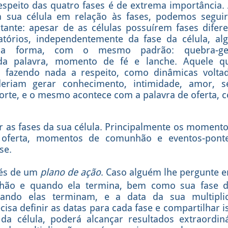
speito das quatro fases é de extrema importância.
 sua célula em relação às fases, podemos seguir
tante: apesar de as células possuírem fases difere
latórios, independentemente da fase da célula, al
 forma, com o mesmo padrão: quebra-gelo,
da palavra, momento de fé e lanche. Aquele q
 fazendo nada a respeito, como dinâmicas volta
eriam gerar conhecimento, intimidade, amor, 
sorte, e o mesmo acontece com a palavra de oferta, 
ar as fases da sua célula. Principalmente os moment
e oferta, momentos de comunhão e eventos-pont
se.
vés de um
plano de
ação
. Caso alguém lhe pergunte
hão e quando ela termina, bem como sua fase de
uando elas terminam, e a data da sua multiplic
isa definir as datas para cada fase e compartilhar i
 da célula, poderá alcançar resultados extraordin