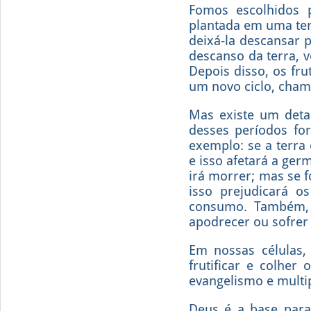
Fomos escolhidos p
plantada em uma terr
deixá-la descansar
descanso da terra, 
Depois disso, os fru
um novo ciclo, cham
Mas existe um deta
desses períodos for
exemplo: se a terra
e isso afetará a ger
irá morrer; mas se 
isso prejudicará o
consumo. Também, s
apodrecer ou sofrer
Em nossas células,
frutificar e colher
evangelismo e multip
Deus é a base para