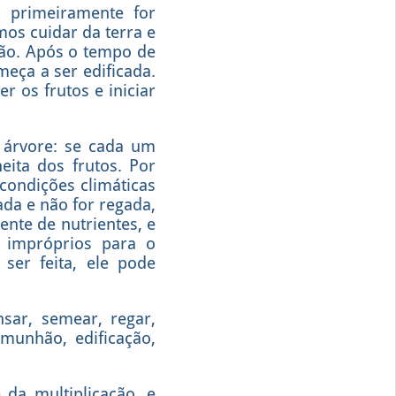
e primeiramente for
mos cuidar da terra e
ão. Após o tempo de
eça a ser edificada.
r os frutos e iniciar
 árvore: se cada um
eita dos frutos. Por
condições climáticas
ada e não for regada,
nte de nutrientes, e
r impróprios para o
ser feita, ele pode
sar, semear, regar,
omunhão, edificação,
da multiplicação, e