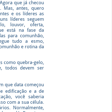
 Agora que já checou
. Mas, antes, quero
ntes e os líderes as
guns líderes seguem
 louvor, oferta,
ue está na fase da
das para comunhão,
segue tudo a esmo,
comunhão e rotina da
os como quebra-gelo,
e, todos devem ser
 em que data começou
 edificação e a de
ação, você saberia
sso com a sua célula.
ários. Normalmente,