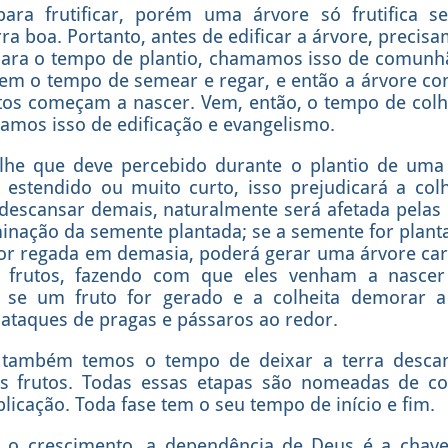
ara frutificar, porém uma árvore só frutifica s
a boa. Portanto, antes de edificar a árvore, precisa
 para o tempo de plantio, chamamos isso de comunh
vem o tempo de semear e regar, e então a árvore com
tos começam a nascer. Vem, então, o tempo de colhe
amos isso de edificação e evangelismo.
lhe que deve percebido durante o plantio de uma
 estendido ou muito curto, isso prejudicará a colh
 descansar demais, naturalmente será afetada pelas 
minação da semente plantada; se a semente for plant
for regada em demasia, poderá gerar uma árvore care
s frutos, fazendo com que eles venham a nasce
e um fruto for gerado e a colheita demorar a 
 ataques de pragas e pássaros ao redor.
 também temos o tempo de deixar a terra descan
 os frutos. Todas essas etapas são nomeadas de c
licação. Toda fase tem o seu tempo de início e fim.
 o crescimento, a dependência de Deus é a chave 