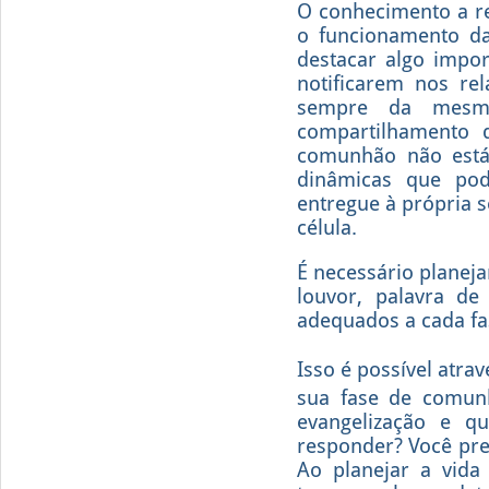
O conhecimento a re
o funcionamento da
destacar algo impor
notificarem nos re
sempre da mesma
compartilhamento 
comunhão não está
dinâmicas que pod
entregue à própria 
célula.
É necessário planej
louvor, palavra d
adequados a cada fa
Isso é possível atra
sua fase de comun
evangelização e q
responder? Você prec
Ao planejar a vida