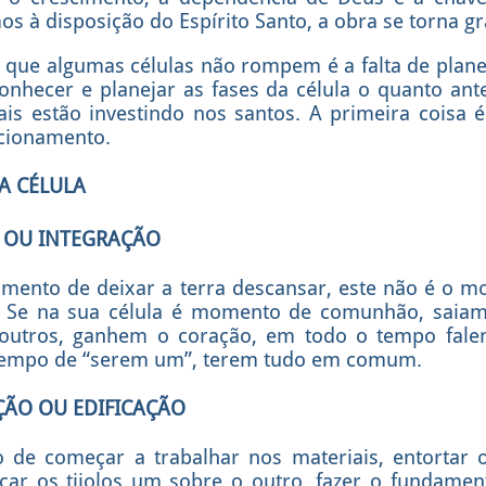
 à disposição do Espírito Santo, a obra se torna gra
que algumas células não rompem é a falta de plane
onhecer e planejar as fases da célula o quanto ant
ais estão investindo nos santos. A primeira coisa é
ncionamento.
A CÉLULA
 OU INTEGRAÇÃO
mento de deixar a terra descansar, este não é o m
. Se na sua célula é momento de comunhão, saiam j
utros, ganhem o coração, em todo o tempo fale
 tempo de “serem um”, terem tudo em comum.
ÇÃO OU EDIFICAÇÃO
de começar a trabalhar nos materiais, entortar o 
locar os tijolos um sobre o outro, fazer o fundam