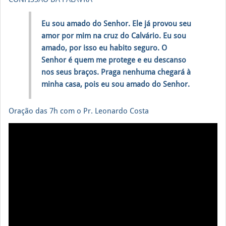
Eu sou amado do Senhor. Ele já provou seu
amor por mim na cruz do Calvário. Eu sou
amado, por isso eu habito seguro. O
Senhor é quem me protege e eu descanso
nos seus braços. Praga nenhuma chegará à
minha casa, pois eu sou amado do Senhor.
Oração das 7h com o Pr. Leonardo Costa