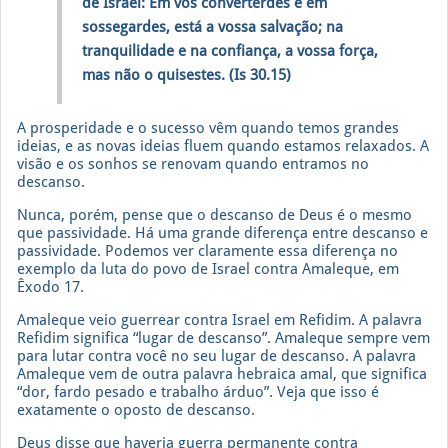
de Israel: Em vos converterdes e em
sossegardes, está a vossa salvação; na
tranquilidade e na confiança, a vossa força,
mas não o quisestes. (Is 30.15)
A prosperidade e o sucesso vêm quando temos grandes
ideias, e as novas ideias fluem quando estamos relaxados. A
visão e os sonhos se renovam quando entramos no
descanso.
Nunca, porém, pense que o descanso de Deus é o mesmo
que passividade. Há uma grande diferença entre descanso e
passividade. Podemos ver claramente essa diferença no
exemplo da luta do povo de Israel contra Amaleque, em
Êxodo 17.
Amaleque veio guerrear contra Israel em Refidim. A palavra
Refidim significa “lugar de descanso”. Amaleque sempre vem
para lutar contra você no seu lugar de descanso. A palavra
Amaleque vem de outra palavra hebraica amal, que significa
“dor, fardo pesado e trabalho árduo”. Veja que isso é
exatamente o oposto de descanso.
Deus disse que haveria guerra permanente contra