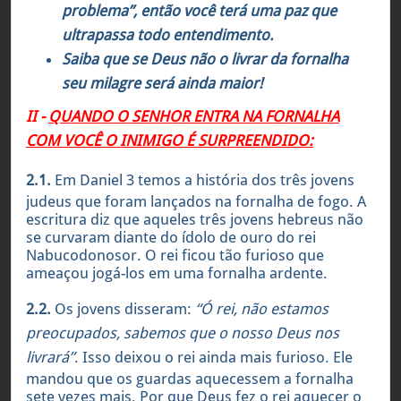
problema”, então você terá uma paz que
ultrapassa todo entendimento.
Saiba que se Deus não o livrar da fornalha
seu milagre será ainda maior!
II -
QUANDO O SENHOR ENTRA NA FORNALHA
COM VOCÊ O INIMIGO É SURPREENDIDO:
2.1.
Em Daniel 3 temos a história dos três jovens
judeus que foram lançados na fornalha de fogo. A
escritura diz que aqueles três jovens hebreus não
se curvaram diante do ídolo de ouro do rei
Nabucodonosor. O rei ficou tão furioso que
ameaçou jogá-los em uma fornalha ardente.
2.2.
Os jovens disseram:
“Ó rei, não estamos
preocupados, sabemos que o nosso Deus nos
livrará”
. Isso deixou o rei ainda mais furioso. Ele
mandou que os guardas aquecessem a fornalha
sete vezes mais. Por que Deus fez o rei aquecer o